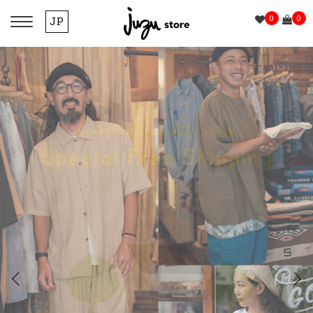
0
0
JP