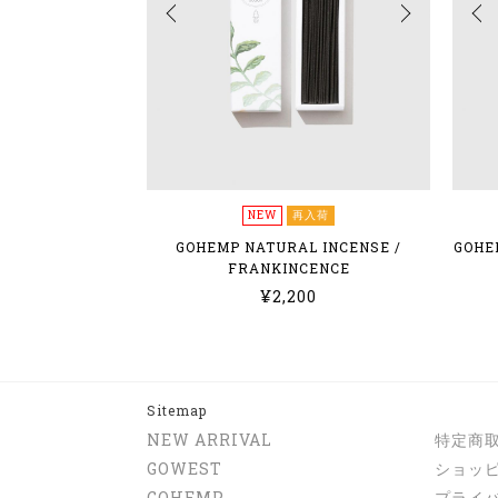
NEW
再入荷
GOHEMP NATURAL INCENSE /
GOHE
FRANKINCENCE
¥2,200
Sitemap
NEW ARRIVAL
特定商
GOWEST
ショッ
GOHEMP
プライ