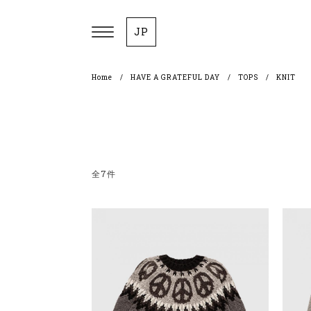
JP
Home
HAVE A GRATEFUL DAY
TOPS
KNIT
全7件