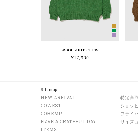
WOOL KNIT CREW
¥17,930
Sitemap
NEW ARRIVAL
特定商
GOWEST
ショッ
GOHEMP
プライ
HAVE A GRATEFUL DAY
サイズ
ITEMS