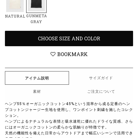
GUNMETAL
NATURAL
GRAY
CHOOSE SIZE AND COLOR
BOOKMARK
サイズガイド
アイテム説明
素材
ご注文について
ヘンプ55％オーガニックコットン45%という混率から成る定番のヘン
プコットンジャージー生地を使用し、ワンポイント刺繍を施したコレク
ション。
ヘンプによるナチュラルな表情と吸水速乾に優れたドライな質感、さら
にはオーガニックコットンの柔らかな肌触りが特徴です。
天然の機能性を備えた日常からアウトドアまで幅広いシーンで活用でき