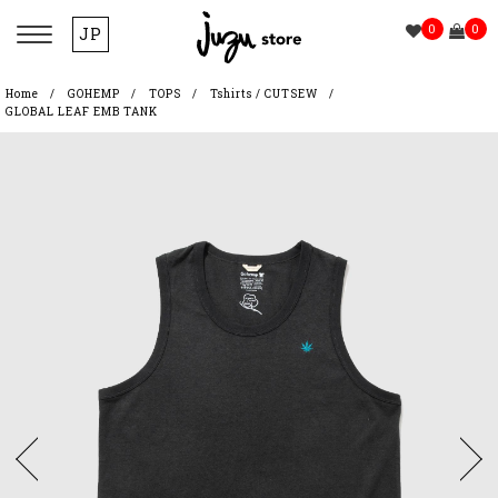
0
0
JP
Home
GOHEMP
TOPS
Tshirts / CUTSEW
GLOBAL LEAF EMB TANK