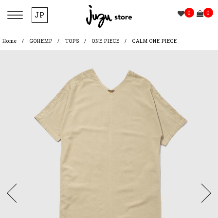
0
0
JP
Home
GOHEMP
TOPS
ONE PIECE
CALM ONE PIECE