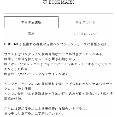
BOOKMARK
サイズガイド
アイテム説明
素材
ご注文について
GOHEMPが提案する春夏の定番ヘンプジャムシリーズに新型が追加。
ウエストはワンタッチで脱着可能なバックル付きナイロンベルト。
腰回りに余裕を持たせルーズな履き心地ながら、
膝下から9分丈レングスまでをテーパードシルエットにすることでスッ
キリとした印象。
飽きのこないベーシックなデザインが魅力。
ヘンプとコットンのみの天然素材で織り上げられたオリジナルウェザー
クロス生地を使用。
ヘンプの特性である吸湿速乾と生地の打ち込みが良く特有のハリ感と清
涼感が特徴。
さらには製品後染めによる表情豊かな風合いをプラス。
※今季より反応染めに変更しています。