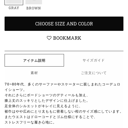
GRAY
BROWN
CHOOSE SIZE AND COLOR
BOOKMARK
サイズガイド
アイテム説明
素材
ご注文について
70~80年代、多くのサーファーやスケーターに親しまれたコーデュロ
イショーツ。
それにさらにボードショーツのデティールも加え、
膝上丈のスッキリとしたデザインに仕上げました。
足全体のシルエットがキレイに見えるように、
裾巾はやや広めにとり太ももに密着しない程のサイズ感にしています。
またウエストはドローコードとゴム仕様にすることで、
ストレスフリーな履き心地に。