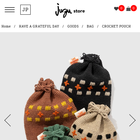
0
0
JP
Home
HAVE A GRATEFUL DAY
GOODS
BAG
CROCHET POUCH