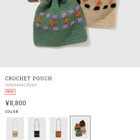
CROCHET POUCH
GDG0490CR26S
NEW
¥8,800
COLOR