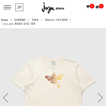
0
0
JP
Home
GOHEMP
TOPS
Tshirts / CUTSEW
くまんばち BASIC S/SL TEE