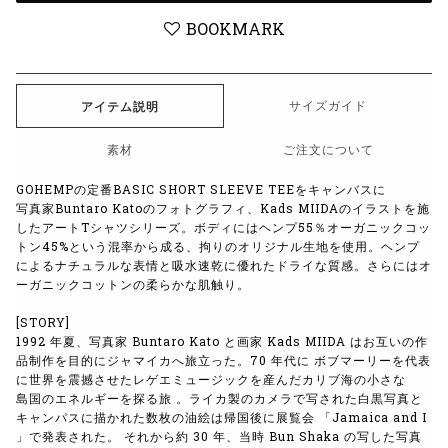
BOOKMARK
サイズガイド
アイテム説明
素材
ご注文について
GOHEMPの定番BASIC SHORT SLEEVE TEEをキャンバスに
写真家Buntaro Katoのフォトグラフィ、Kads MIIDAのイラストを施
したアートTシャツシリーズ。ボディにはヘンプ55％オーガニックコッ
トン45%という混率から成る、拘りのオリジナル生地を使用。ヘンプ
によるナチュラルな表情と吸水速乾に優れたドライな質感。さらにはオ
ーガニックコットンの柔らかな肌触り。
[STORY]
1992 年夏、写真家 Buntaro Kato と画家 Kads MIIDA はお互いの作
品制作を目的にジャマイカへ旅立った。70 年代に ボブマーリーを代表
に世界を震撼させたレゲエミュージックを産んだカリブ海の小さな
島国のエネルギーを探る旅 。ライカ製のカメラで写された白黒写真と
キャンパスに描かれた数枚の油絵は帰国後に展覧会 「Jamaica and I
」で発表された。 それから約 30 年、当時 Bun Shaka の写した写真