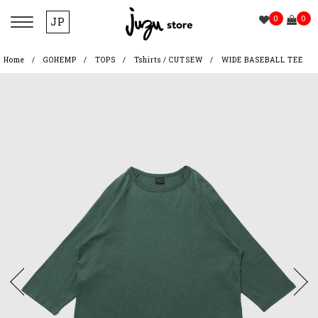
0
0
JP
Home
GOHEMP
TOPS
Tshirts / CUTSEW
WIDE BASEBALL TEE