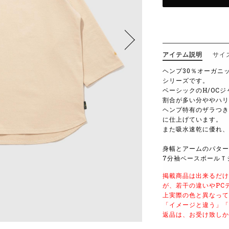
アイテム説明
サイ
ヘンプ30％オーガニ
シリーズです。
ベーシックのH/OC
割合が多い分ややハリ
ヘンプ特有のザラつき
に仕上げています。
また吸水速乾に優れ、
身幅とアームのパター
7分袖ベースボールＴ
掲載商品は出来るだけ
が、若干の違いやPC
上実際の色と異なって
「イメージと違う」「
返品は、お受け致しか