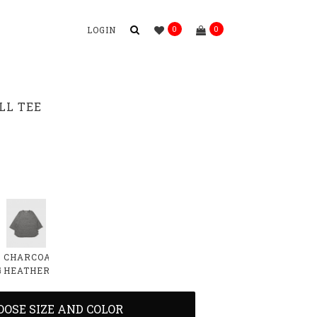
0
0
LOGIN
LL TEE
CHARCOAL
R
HEATHER
OOSE SIZE AND COLOR