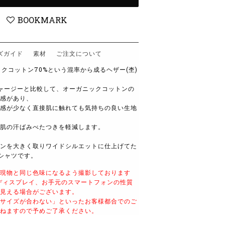
BOOKMARK
ズガイド
素材
ご注文について
ックコットン70%という混率から成るヘザー(杢)
ジャージーと比較して、オーガニックコットンの
感があり、
感が少なく直接肌に触れても気持ちの良い生地
肌の汗ばみべたつきを軽減します。
ンを大きく取りワイドシルエットに仕上げてた
シャツです。
現物と同じ色味になるよう撮影しております
ディスプレイ、お手元のスマートフォンの性質
見える場合がございます。
サイズが合わない」といったお客様都合でのご
ねますので予めご了承ください。