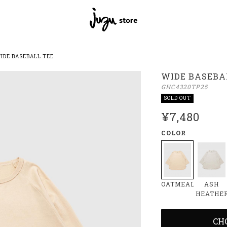
IDE BASEBALL TEE
WIDE BASEBA
GHC4320TP25
SOLD OUT
¥7,480
COLOR
OATMEAL
ASH
HEATHE
CH