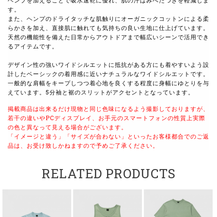
ヘンプを加えることで吸水速乾に優れ、肌の汗ばみべたつきを軽減しま
す。
また、ヘンプのドライタッチな肌触りにオーガニックコットンによる柔
らかさを加え、直接肌に触れても気持ちの良い生地に仕上げています。
天然の機能性を備えた日常からアウトドアまで幅広いシーンで活用でき
るアイテムです。
デザイン性の強いワイドシルエットに抵抗がある方にも着やすいよう設
計したベーシックの着用感に近いナチュラルなワイドシルエットです。
一般的な肩幅をキープしつつ着心地を良くする程度に身幅にゆとりを与
えています。5分袖と裾のスリットがアクセントとなっています。
掲載商品は出来るだけ現物と同じ色味になるよう撮影しておりますが、
若干の違いやPCディスプレイ、お手元のスマートフォンの性質上実際
の色と異なって見える場合がございます。
「イメージと違う」「サイズが合わない」といったお客様都合でのご返
品は、お受け致しかねますので予めご了承ください。
RELATED PRODUCTS