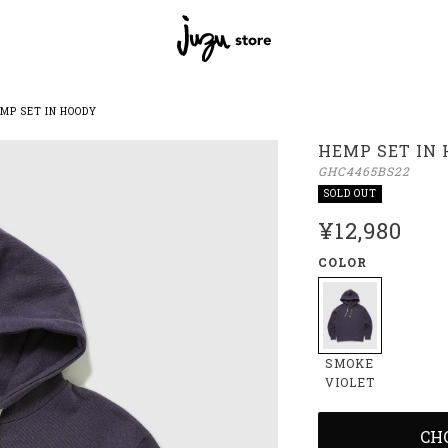
MP SET IN HOODY
HEMP SET IN
GHC4465BS22
SOLD OUT
¥12,980
COLOR
SMOKE
VIOLET
CH