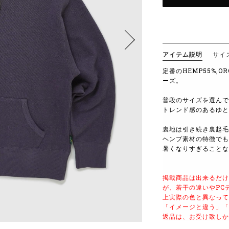
アイテム説明
サイ
定番のHEMP55%,O
ーズ。
普段のサイズを選んで
トレンド感のあるゆと
裏地は引き続き裏起毛
ヘンプ素材の特徴でも
暑くなりすぎることな
掲載商品は出来るだけ
が、若干の違いやPC
上実際の色と異なって
「イメージと違う」「
返品は、お受け致しか