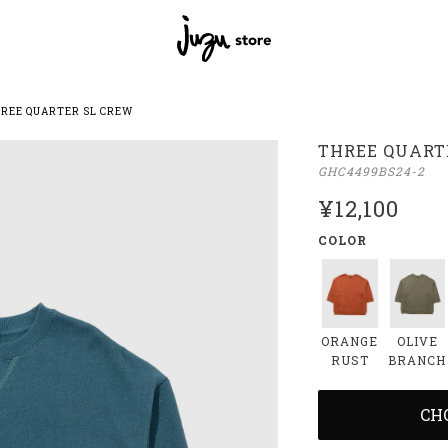
REE QUARTER SL CREW
THREE QUART
GHC4499BS24-2
¥12,100
COLOR
ORANGE
OLIVE
RUST
BRANCH
CH