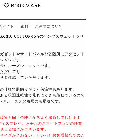
BOOKMARK
ズガイド
素材
ご注文について
RGANIC COTTON45%のヘンプスウェットシリ
ガゼットやサイドパネルなど随所にアクセント
シャツです。
長いルーズシルエットです。
ただいても、
りを体感していただけます。
の仕様で肌触りがよく保温性もあります。
ある吸湿速乾性で蒸れにくさも兼ねているので
く3シーズンの着用にも最適です。
現物と同じ色味になるよう撮影しております
ディスプレイ、お手元のスマートフォンの性質
見える場合がございます。
サイズが合わない」といったお客様都合でのご