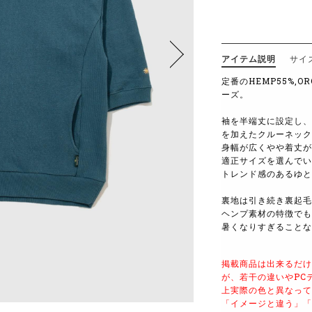
アイテム説明
サイ
定番のHEMP55%,O
ーズ。
袖を半端丈に設定し、
を加えたクルーネック
身幅が広くやや着丈が
適正サイズを選んでい
トレンド感のあるゆと
裏地は引き続き裏起毛
ヘンプ素材の特徴でも
暑くなりすぎることな
掲載商品は出来るだけ
が、若干の違いやPC
上実際の色と異なって
「イメージと違う」「