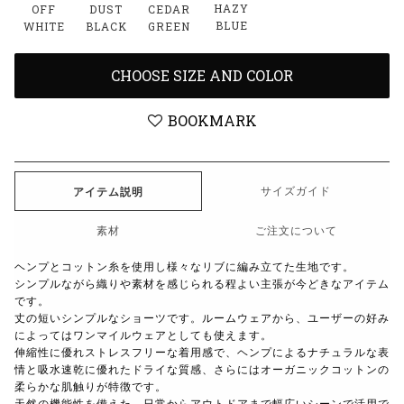
HAZY
OFF
DUST
CEDAR
BLUE
WHITE
BLACK
GREEN
CHOOSE SIZE AND COLOR
BOOKMARK
サイズガイド
アイテム説明
素材
ご注文について
ヘンプとコットン糸を使用し様々なリブに編み立てた生地です。
シンプルながら織りや素材を感じられる程よい主張が今どきなアイテム
です。
丈の短いシンプルなショーツです。ルームウェアから、ユーザーの好み
によってはワンマイルウェアとしても使えます。
伸縮性に優れストレスフリーな着用感で、ヘンプによるナチュラルな表
情と吸水速乾に優れたドライな質感、さらにはオーガニックコットンの
柔らかな肌触りが特徴です。
天然の機能性を備えた、日常からアウトドアまで幅広いシーンで活用で