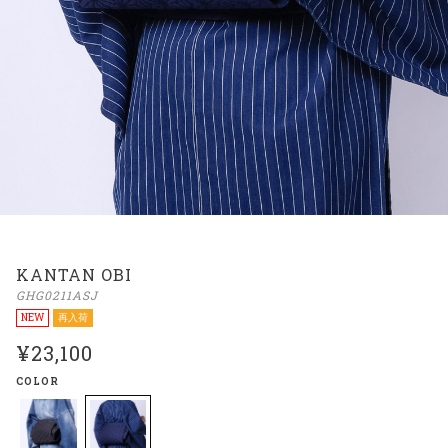
KANTAN OBI
GHG0211ASJ
NEW
再入荷
¥23,100
COLOR