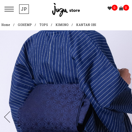
0
0
JP
Home
GOHEMP
TOPS
KIMONO
KANTAN OBI