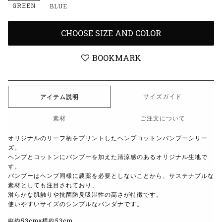
GREEN
BLUE
CHOOSE SIZE AND COLOR
BOOKMARK
サイズガイド
アイテム説明
素材
ご注文について
オリジナルのリーフ柄をプリントしたヘンプコットンバンブーシリー
ズ。
ヘンプとコットンにバンブーを加えた清涼感のあるオリジナル生地で
す。
バンブーはヘンプ同様に農薬を必要としないことから、サステナブルな
素材としても注目されており、
滑らかな肌触りや抗菌防臭吸湿性の高さが特徴です。
使いやすいサイズのシンプルなバンダナです。
縦約53cm×横約53cm