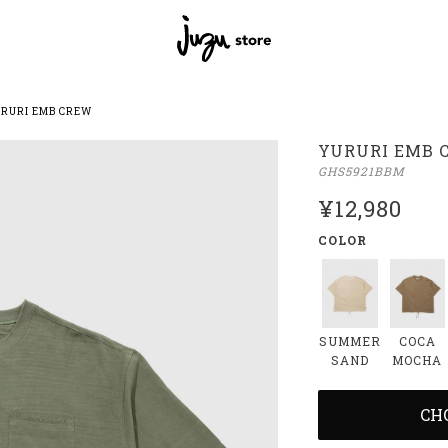
RURI EMB CREW
YURURI EMB 
GHS5921BBM
¥12,980
COLOR
SUMMER
COCA
SAND
MOCHA
CH