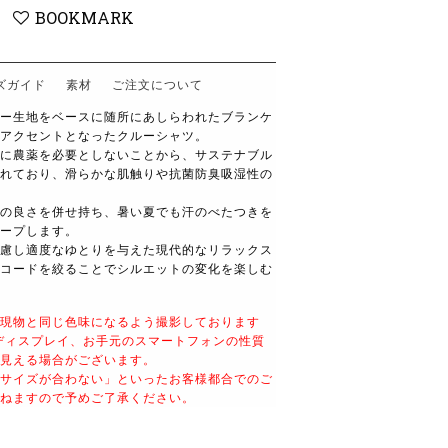
BOOKMARK
ズガイド
素材
ご注文について
ー生地をベースに随所にあしらわれたブランケ
アクセントとなったクルーシャツ。
に農薬を必要としないことから、サステナブル
れており、滑らかな肌触りや抗菌防臭吸湿性の
の良さを併せ持ち、暑い夏でも汗のべたつきを
ープします。
慮し適度なゆとりを与えた現代的なリラックス
コードを絞ることでシルエットの変化を楽しむ
現物と同じ色味になるよう撮影しております
ディスプレイ、お手元のスマートフォンの性質
見える場合がございます。
サイズが合わない」といったお客様都合でのご
ねますので予めご了承ください。