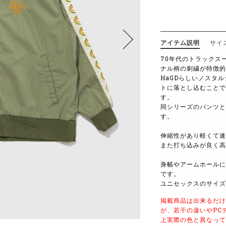
アイテム説明
サイ
70年代のトラックス
ナル柄の刺繍が特徴的
HaGDらしいノスタ
トに落とし込むことで
す。
同シリーズのパンツと
す。
伸縮性があり軽くて速
また打ち込みが良く高
身幅やアームホールに
です。
ユニセックスのサイズ
掲載商品は出来るだけ
が、若干の違いやPC
上実際の色と異なって