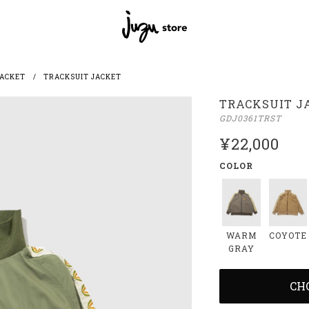
JACKET
TRACKSUIT JACKET
TRACKSUIT J
GDJ0361TRST
¥22,000
COLOR
WARM
COYOTE
GRAY
CH