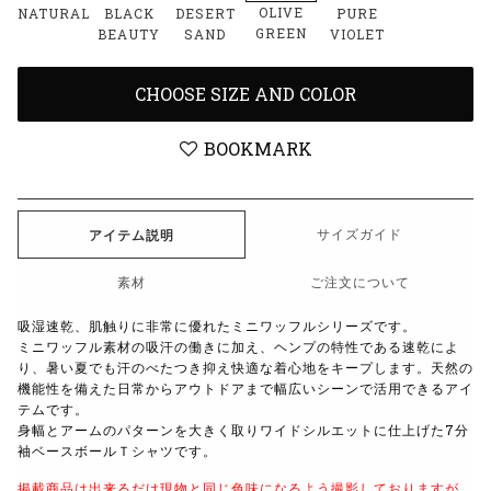
OLIVE
NATURAL
BLACK
DESERT
PURE
GREEN
BEAUTY
SAND
VIOLET
CHOOSE SIZE AND COLOR
BOOKMARK
サイズガイド
アイテム説明
素材
ご注文について
吸湿速乾、肌触りに非常に優れたミニワッフルシリーズです。
ミニワッフル素材の吸汗の働きに加え、ヘンプの特性である速乾によ
り、暑い夏でも汗のべたつき抑え快適な着心地をキープします。
天然の
機能性を備えた日常からアウトドアまで幅広いシーンで活用できるアイ
テムです。
身幅とアームのパターンを大きく取りワイドシルエットに仕上げた
7
分
袖ベースボールＴシャツです。
掲載商品は出来るだけ現物と同じ色味になるよう撮影しておりますが、