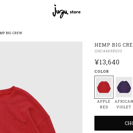
MP BIG CREW
HEMP BIG CR
GHC4469BS23
¥13,640
COLOR
APPLE
AFRICA
RED
VIOLET
CH