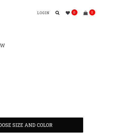
0
0
LOGIN
EW
N
OOSE SIZE AND COLOR