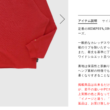
アイテム説明
サイ
定番のHEMP55%,O
ーズ。
一般的なカレッヂスウ
裾のリブを除いたすっ
また、着丈を基準に丁
ワイドシルエット且つ
裏地は保温性と肌触り
ヘンプ素材の特徴でも
暑くなりすぎることな
掲載商品は出来るだけ
が、若干の違いやPC
上実際の色と異なって
「イメージと違う」「
返品は、お受け致しか