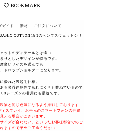
BOOKMARK
ズガイド
素材
ご注文について
RGANIC COTTON45%のヘンプスウェットシリ
ェットのディテールとは違い
きりとしたデザインが特徴です。
度良いサイズを選んでも
、ドロップショルダーになります。
に優れた裏起毛仕様。
ある吸湿速乾性で蒸れにくさも兼ねているので
く3シーズンの着用にも最適です。
現物と同じ色味になるよう撮影しております
ディスプレイ、お手元のスマートフォンの性質
見える場合がございます。
サイズが合わない」といったお客様都合でのご
ねますので予めご了承ください。