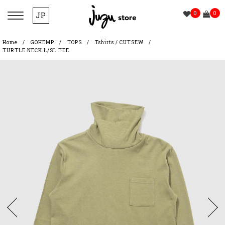
0
0
JP
Home
GOHEMP
TOPS
Tshirts / CUTSEW
TURTLE NECK L/SL TEE