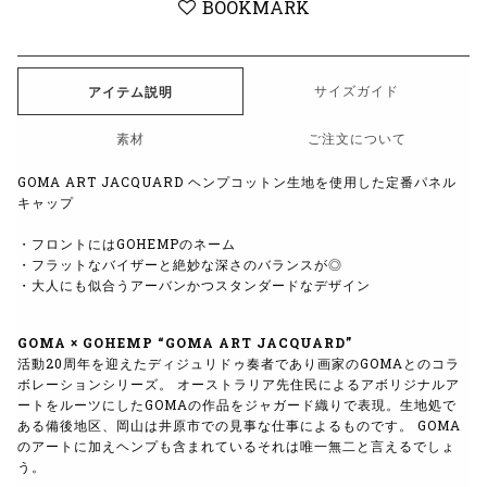
BOOKMARK
サイズガイド
アイテム説明
素材
ご注文について
GOMA ART JACQUARD
ヘンプコットン生地を使用した定番パネル
キャップ
・フロントには
GOHEMP
のネーム
・フラットなバイザーと絶妙な深さのバランスが◎
・大人にも似合うアーバンかつスタンダードなデザイン
GOMA × GOHEMP “GOMA ART JACQUARD”
活動20周年を迎えたディジュリドゥ奏者であり画家のGOMAとのコラ
ボレーションシリーズ。 オーストラリア先住民によるアボリジナルア
ートをルーツにしたGOMAの作品をジャガード織りで表現。生地処で
ある備後地区、岡山は井原市での見事な仕事によるものです。 GOMA
のアートに加えヘンプも含まれているそれは唯一無二と言えるでしょ
う。