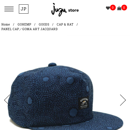
0
0
JP
Home
GOHEMP
GOODS
CAP & HAT
PANEL CAP／GOMA ART JACQUARD