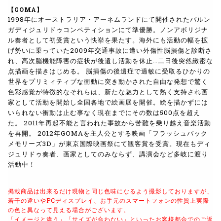
【GOMA】
1998年にオーストラリア・アーネムランドにて開催されたバルン
ガディジュリドゥコンペティションにて準優勝。ノンアボリジナ
ル奏者として初受賞という快挙を果たす。海外にも活動の幅を拡
げ勢いに乗っていた2009年交通事故に遭い外傷性脳損傷と診断さ
れ、高次脳機能障害の症状が後遺し活動を休止…二日後突然緻密な
点描画を描きはじめる。 脳損傷の後遺症で過敏に受取るひかりの
世界をプリミィティブな衝動に突き動かされた自由な発想で驚く
色彩感覚が特徴的なそれらは、新たな魅力として熱く支持され画
家として活動を開始し全国各地で絵画展を開催。絵を描かずには
いられない衝動は止む事なく現在までにその数は500点を超え
た。 2011年再起不能と言われた事故から苦難を乗り越え音楽活動
を再開。 2012年GOMAを主人公とする映画「フラッシュバック
メモリーズ3D」が東京国際映画祭にて観客賞を受賞。現在もディ
ジュリドゥ奏者、画家としてのみならず、講演会など多岐に渡り
活動中！
掲載商品は出来るだけ現物と同じ色味になるよう
撮影しておりますが、
若干の違いやPCディスプレイ、
お手元のスマートフォンの性質上実際
の色と異なって見える場合がございます。
「イメージと違う」「サイズが合わない」といったお客様都合でのご返