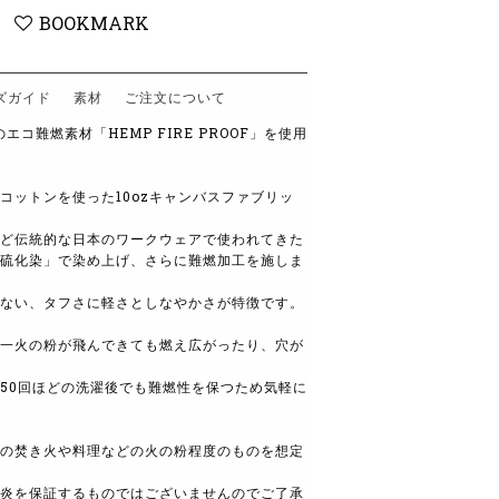
BOOKMARK
ズガイド
素材
ご注文について
エコ難燃素材「HEMP FIRE PROOF」を使用
コットンを使った10ozキャンバスファブリッ
ど伝統的な日本のワークウェアで使われてきた
硫化染」で染め上げ、さらに難燃加工を施しま
ない、タフさに軽さとしなやかさが特徴です。
一火の粉が飛んできても燃え広がったり、穴が
50回ほどの洗濯後でも難燃性を保つため気軽に
の焚き火や料理などの火の粉程度のものを想定
炎を保証するものではございませんのでご了承