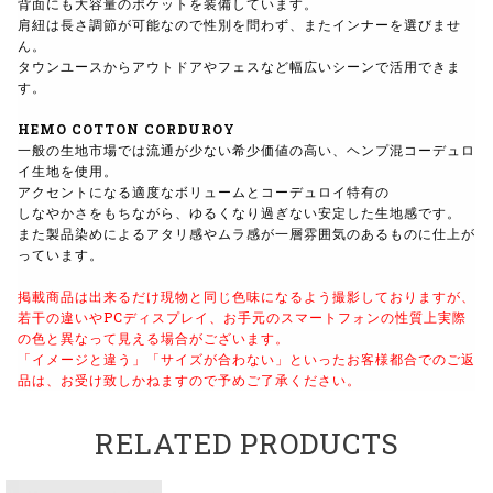
背面にも大容量のポケットを装備しています。
肩紐は長さ調節が可能なので性別を問わず、またインナーを選びませ
ん。
タウンユースからアウトドアやフェスなど幅広いシーンで活用できま
す。
HEMO COTTON CORDUROY
一般の生地市場では流通が少ない希少価値の高い、ヘンプ混コーデュロ
イ生地を使用。
アクセントになる適度なボリュームとコーデュロイ特有の
しなやかさをもちながら、ゆるくなり過ぎない安定した生地感です。
また製品染めによるアタリ感やムラ感が一層雰囲気のあるものに仕上が
っています。
掲載商品は出来るだけ現物と同じ色味になるよう撮影しておりますが、
若干の違いやPCディスプレイ、お手元のスマートフォンの性質上実際
の色と異なって見える場合がございます。
「イメージと違う」「サイズが合わない」といったお客様都合でのご返
品は、お受け致しかねますので予めご了承ください。
RELATED PRODUCTS