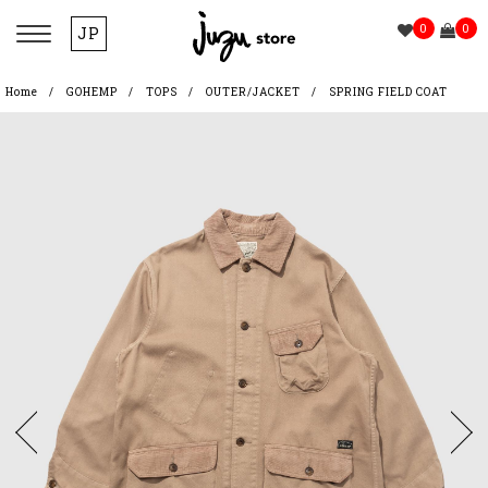
0
0
JP
Home
GOHEMP
TOPS
OUTER/JACKET
SPRING FIELD COAT