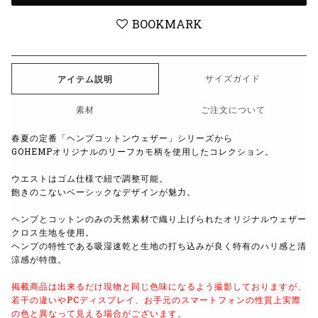
BOOKMARK
サイズガイド
アイテム説明
素材
ご注文について
春夏の定番「ヘンプコットンウェザー」シリーズから
GOHEMPオリジナルのリーフカモ柄を使用したコレクション。
ウエストはゴム仕様で紐で調整可能。
飽きのこないベーシックなデザインが魅力。
ヘンプとコットンのみの天然素材で織り上げられたオリジナルウェザー
クロス生地を使用。
ヘンプの特性である吸湿速乾と生地の打ち込みが良く特有のハリ感と清
涼感が特徴。
掲載商品は出来るだけ現物と同じ色味になるよう
撮影しておりますが、
若干の違いやPCディスプレイ、
お手元のスマートフォンの性質上実際
の色と異なって見える場合がございます。