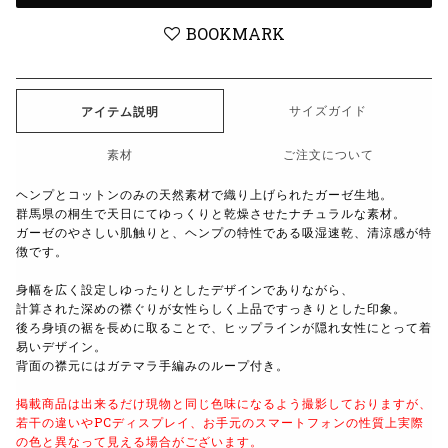
BOOKMARK
サイズガイド
アイテム説明
素材
ご注文について
ヘンプとコットンのみの天然素材で織り上げられたガーゼ生地。
群馬県の桐生で天日にてゆっくりと乾燥させたナチュラルな素材。
ガーゼのやさしい肌触りと、ヘンプの特性である吸湿速乾、清涼感が特
徴です。
身幅を広く設定しゆったりとしたデザインでありながら、
計算された深めの襟ぐりが女性らしく上品ですっきりとした印象。
後ろ身頃の裾を長めに取ることで、ヒップラインが隠れ女性にとって着
易いデザイン。
背面の襟元にはガテマラ手編みのループ付き。
掲載商品は出来るだけ現物と同じ色味になるよう
撮影しておりますが、
若干の違いやPCディスプレイ、
お手元のスマートフォンの性質上実際
の色と異なって見える場合がございます。