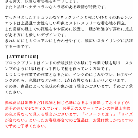
きを抑え、快適な着心地をキープします。
また上品且つナチュラルなムラ感のある表情が特徴です。
すっきりとしたナチュラルなVネックラインと程よいゆとりのあるシル
エットは上品且つ女性らしい印象とストレスフリーな着心地を両立。
また肩幅の腕までの距離をやや広めに設定し、腕が出過ぎず露出に抵抗
がある方にも優しいデザインです。
きれいめにもカジュアルにも合わせやすく、幅広いスタイリングに活躍
する一着です。
【ATTENTION】
ブロックプリントはインドの伝統技法で木版に手作業で版を彫り、スタ
ンプのように1版1色ずつ手押しで柄を作っていく方法です。
１つ１つ手作業での作業となるため、インクのにじみやブレ、圧力やイ
ンクのむら、色飛びなどが生じ、1点1点異なる仕上がりとなります。
その為、商品によって色味の印象が違う場合がございます。予めご了承
ください。
掲載商品は出来るだけ現物と同じ色味になるよう撮影しておりますが、
若干の違いやPCディスプレイ、お手元のスマートフォンの性質上実際
の色と異なって見える場合がございます。
「イメージと違う」「サイズ
が合わない」といったお客様都合でのご返品は、お受け致しかねますの
で予めご了承ください。