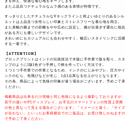
きを抑え、快適な着心地をキープします。
また上品且つナチュラルなムラ感のある表情が特徴です。
すっきりとしたナチュラルなVネックラインと程よいゆとりのあるシル
エットは上品且つ女性らしい印象とストレスフリーな着心地を両立。
また肩幅の腕までの距離をやや広めに設定し、腕が出過ぎず露出に抵抗
がある方にも優しいデザインです。
きれいめにもカジュアルにも合わせやすく、幅広いスタイリングに活躍
する一着です。
【ATTENTION】
ブロックプリントはインドの伝統技法で木版に手作業で版を彫り、スタ
ンプのように1版1色ずつ手押しで柄を作っていく方法です。
１つ１つ手作業での作業となるため、インクのにじみやブレ、圧力やイ
ンクのむら、色飛びなどが生じ、1点1点異なる仕上がりとなります。
その為、商品によって色味の印象が違う場合がございます。予めご了承
ください。
掲載商品は出来るだけ現物と同じ色味になるよう撮影しておりますが、
若干の違いやPCディスプレイ、お手元のスマートフォンの性質上実際
の色と異なって見える場合がございます。
「イメージと違う」「サイズ
が合わない」といったお客様都合でのご返品は、お受け致しかねますの
で予めご了承ください。