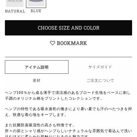
BLUE
NATURAL
CHOOSE SIZE AND COLOR
BOOKMARK
サイズガイド
アイテム説明
素材
ご注文について
ヘンプ100％から成る薄手で清涼感のあるブロード生地をベースに刺し
子調のオリジナル柄をプリントしたコレクションです。
ヘンプの特性である吸水速乾の働きにより暑い夏でも汗のべたつきを抑
え、快適な着心地をキープします。
また抗菌防臭吸湿性の高さも特徴です。
所々の節とシャリ感がヘンプらしいナチュラルな雰囲気で着込んで洗い
込むほどに柔らかな肌触りになるのも魅力です。