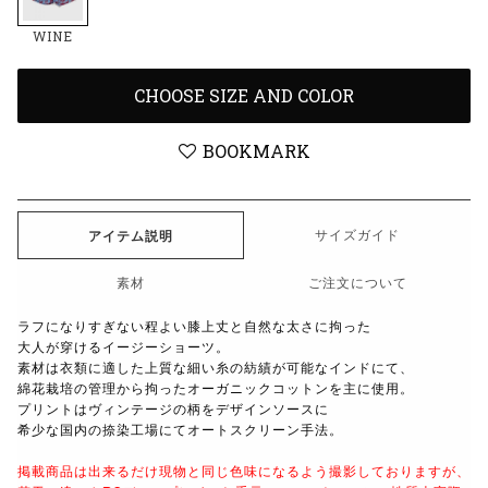
WINE
CHOOSE SIZE AND COLOR
BOOKMARK
サイズガイド
アイテム説明
素材
ご注文について
ラフになりすぎない程よい膝上丈と自然な太さに拘った
大人が穿けるイージーショーツ。
素材は衣類に適した上質な細い糸の紡績が可能なインドにて、
綿花栽培の管理から拘ったオーガニックコットンを主に使用。
プリントはヴィンテージの柄をデザインソースに
希少な国内の捺染工場にてオートスクリーン手法。
掲載商品は出来るだけ現物と同じ色味になるよう
撮影しておりますが、