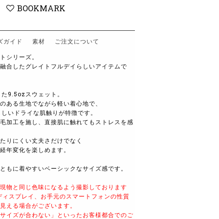
BOOKMARK
ズガイド
素材
ご注文について
トシリーズ。
融合したグレイトフルデイらしいアイテムで
た9.5ozスウェット。
のある生地でながら軽い着心地で、
らしいドライな肌触りが特徴です。
毛加工を施し、直接肌に触れてもストレスを感
たりにくい丈夫さだけでなく
経年変化を楽しめます。
ともに着やすいベーシックなサイズ感です。
現物と同じ色味になるよう撮影しております
ディスプレイ、お手元のスマートフォンの性質
見える場合がございます。
サイズが合わない」といったお客様都合でのご