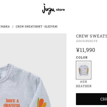
 PARKA
CREW SWEATSHIRT -SLEEVE#5
CREW SWEATS
GDC0180SLV5
¥11,990
COLOR
ASH
HEATHER
CH