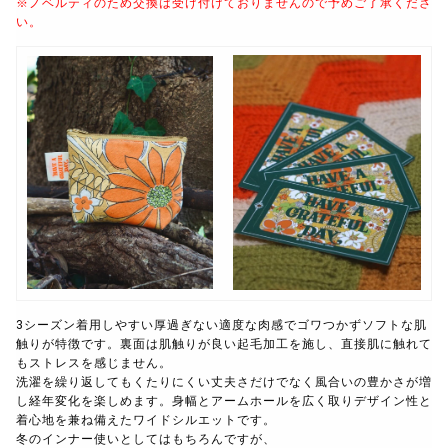
※ノベルティのため交換は受け付けておりませんので予めご了承くださ
い。
3シーズン着用しやすい厚過ぎない適度な肉感でゴワつかずソフトな肌
触りが特徴です。
裏面は肌触りが良い起毛加工を施し、直接肌に触れて
もストレスを感じません。
洗濯を繰り返してもくたりにくい丈夫さだけでなく風合いの豊かさが増
し経年変化を楽しめます。身幅とアームホールを広く取りデザイン性と
着心地を兼ね備えたワイドシルエットです。
冬のインナー使いとしてはもちろんですが、