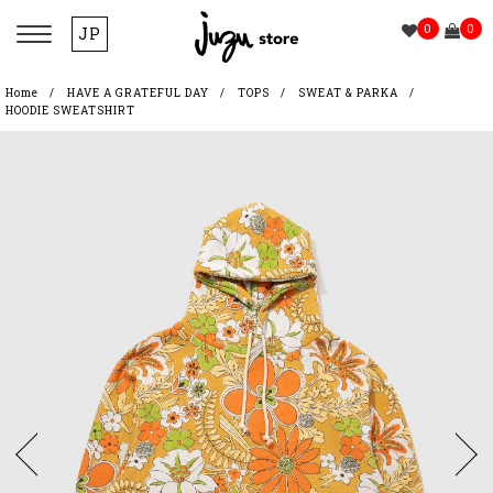
0
0
JP
Home
HAVE A GRATEFUL DAY
TOPS
SWEAT & PARKA
HOODIE SWEATSHIRT