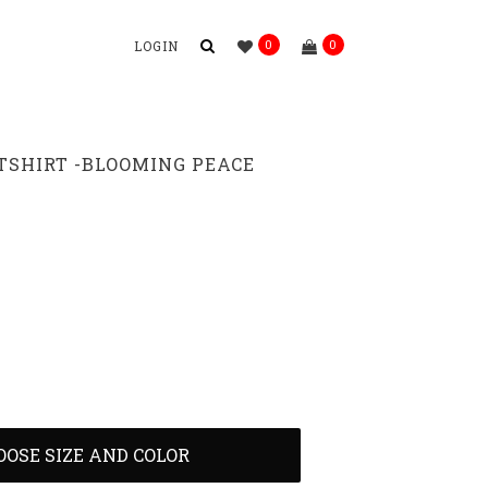
0
0
LOGIN
TSHIRT -BLOOMING PEACE
OOSE SIZE AND COLOR