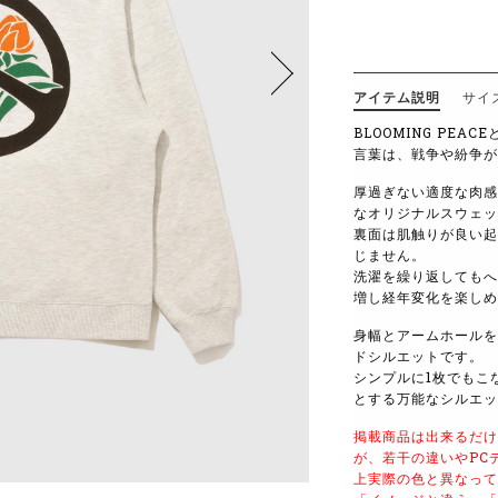
アイテム説明
サイ
BLOOMING PEACE
言葉は、戦争や紛争が
厚過ぎない適度な肉感
なオリジナルスウェッ
裏面は肌触りが良い起
じません。
洗濯を繰り返してもへ
増し経年変化を楽しめ
身幅とアームホールを
ドシルエットです。
シンプルに
1
枚でもこ
とする万能なシルエッ
掲載商品は出来るだけ
が、若干の違いやPC
上実際の色と異なって