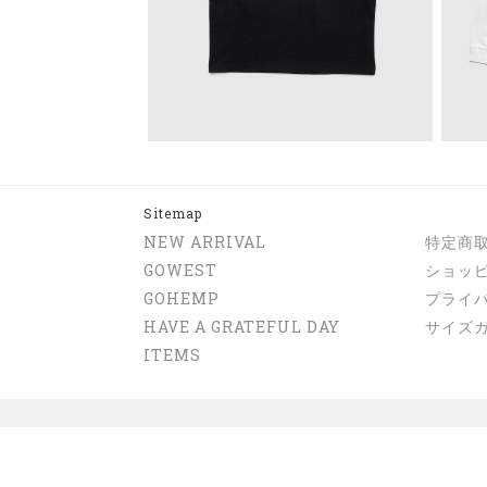
Sitemap
NEW ARRIVAL
特定商
GOWEST
ショッ
GOHEMP
プライ
HAVE A GRATEFUL DAY
サイズ
ITEMS