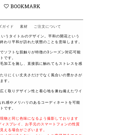
BOOKMARK
ズガイド
素材
ご注文について
というタイトルのデザイン。
平和の開花という
終わり平和が訪れた状態のことを意味します。
でソフトな肌触りが特徴の
3
シーズン対応可能
トです。
毛加工を施し、直接肌に触れてもストレスを感
たりにくい丈夫さだけでなく風合いの豊かさが
ます。
広く取りデザイン性と着心地を兼ね備えたワイ
なれ感やメリハリのあるコーディネートを可能
トです。
現物と同じ色味になるよう撮影しております
ディスプレイ、お手元のスマートフォンの性質
見える場合がございます。