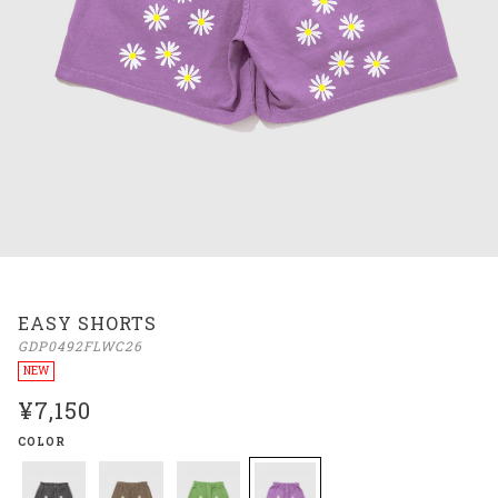
EASY SHORTS
GDP0492FLWC26
NEW
¥7,150
COLOR