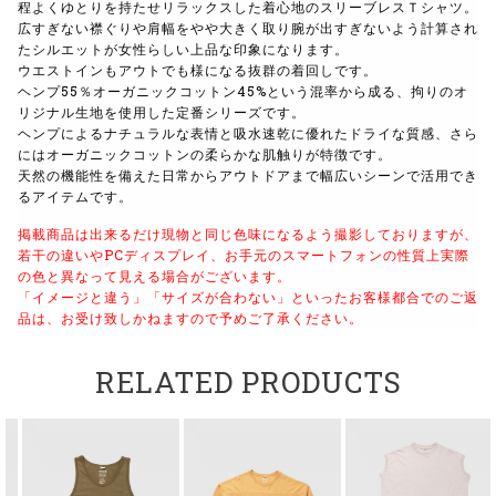
程よくゆとりを持たせリラックスした着心地のスリーブレスＴシャツ。
広すぎない襟ぐりや肩幅をやや大きく取り腕が出すぎないよう計算され
たシルエットが女性らしい上品な印象になります。
ウエストインもアウトでも様になる抜群の着回しです。
ヘンプ55％オーガニックコットン45%という混率から成る、拘りのオ
リジナル生地を使用した定番シリーズです。
ヘンプによるナチュラルな表情と吸水速乾に優れたドライな質感、さら
にはオーガニックコットンの柔らかな肌触りが特徴です。
天然の機能性を備えた日常からアウトドアまで幅広いシーンで活用でき
るアイテムです。
掲載商品は出来るだけ現物と同じ色味になるよう撮影しておりますが、
若干の違いやPCディスプレイ、お手元のスマートフォンの性質上実際
の色と異なって見える場合がございます。
「イメージと違う」「サイズが合わない」といったお客様都合でのご返
品は、お受け致しかねますので予めご了承ください。
RELATED PRODUCTS