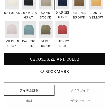
MARINE
NATURAL
GUNMETAL
SAND
SADDLE
HONEY
NAVY
GRAY
STONE
BROWN
YELLOW
DOLPHIN
PACIFIC
OLIVE
CHERRY
GRAY
BLUE
DRAB
RED
CHOOSE SIZE AND COLOR
BOOKMARK
サイズガイド
アイテム説明
素材
ご注文について