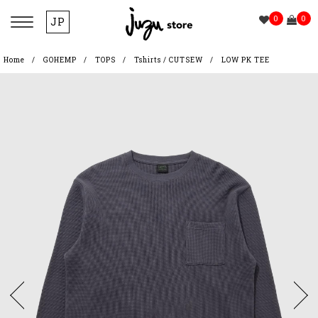
0
0
JP
Home
GOHEMP
TOPS
Tshirts / CUTSEW
LOW PK TEE