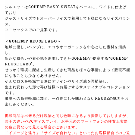
シルエットはGOHEMP BASIC SWEATをベースに、ワイドに仕上げ
ており
ジャストサイズでもオーバーサイズで着用しても様になるサイズバラン
ス。
ユニセックスでのご提案です。
＜GOHEMP REUSE LABO＞
地球に優しいヘンプに、エコやオーガニックを中心とした素材を混紡
し、
新たな風合いや着心地を追求してきたGOHEMPが提案する“GOHEMP
REUSE LABO”。
せっかく環境に配慮し生産してきた商品も様々な事情によって販売不能
になることも少なくありません。
そんなロスを軽減する為にデザインやサイズ感を再構築し、
生まれ変わった形で再び皆様へお届けするサスティナブルコレクション
です。
環境への負担軽減に加え、一点物にしか味わえないREUSEの魅力をお
楽しみください。
掲載商品は出来るだけ現物と同じ色味になるよう撮影しておりますが、
若干の違いやPCディスプレイ、お手元のスマートフォンの性質上実際
の色と異なって見える場合がございます。
「イメージと違う」「サイズが合わない」といったお客様都合でのご返