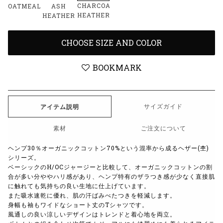
CHARCOAL
OATMEAL
ASH
HEATHER
HEATHER
CHOOSE SIZE AND COLOR
BOOKMARK
サイズガイド
アイテム説明
素材
ご注文について
ヘンプ
30
％オーガニックコットン
70%
という混率から成るヘザー
(
杢
)
シリーズ。
ベーシックの
H/OC
ジャージーと比較して、オーガニックコットンの割
合が多い分ややハリ感があり、ヘンプ特有のザラつき感が少なく直接肌
に触れても気持ちの良い生地に仕上げています。
また吸水速乾に優れ、肌の汗ばみべたつきを軽減します。
身幅も袖もワイドなショート丈の
T
シャツです。
風通しの良い涼しいデザインはトレンドと着心地を両立。