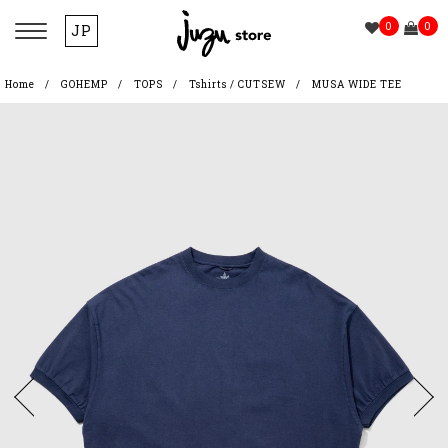
0
0
JP
Home
GOHEMP
TOPS
Tshirts / CUTSEW
MUSA WIDE TEE