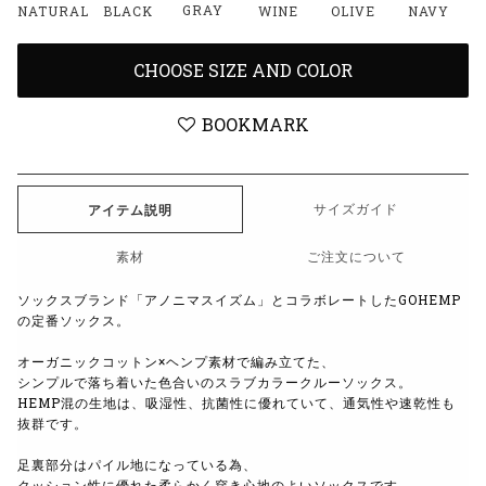
GRAY
NATURAL
BLACK
WINE
OLIVE
NAVY
CHOOSE SIZE AND COLOR
BOOKMARK
サイズガイド
アイテム説明
素材
ご注文について
ソックスブランド「アノニマスイズム」とコラボレートしたGOHEMP
の定番ソックス。
オーガニックコットン×ヘンプ素材で編み立てた、
シンプルで落ち着いた色合いのスラブカラークルーソックス。
HEMP混の生地は、吸湿性、抗菌性に優れていて、通気性や速乾性も
抜群です。
足裏部分はパイル地になっている為、
クッション性に優れた柔らかく穿き心地のよいソックスです。