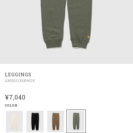
LEGGINGS
GHG0113SBW25
¥7,040
COLOR