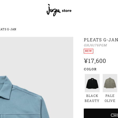
EATS G-JAN
PLEATS G-JA
GHJ6176PGM
NEW
¥17,600
COLOR
BLACK
PALE
BEAUTY
OLIVE
CH