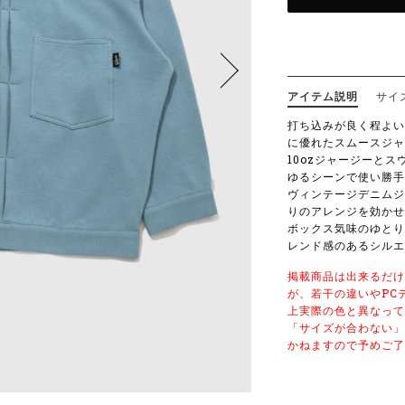
アイテム説明
サイ
打ち込みが良く程よい
に優れたスムースジャ
10ozジャージーと
ゆるシーンで使い勝手
ヴィンテージデニムジ
りのアレンジを効かせ
ボックス気味のゆとり
レンド感のあるシルエ
掲載商品は出来るだけ
が、若干の違いやPC
上実際の色と異なって
「サイズが合わない」
かねますので予めご了