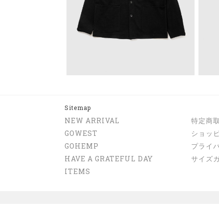
Sitemap
NEW ARRIVAL
特定商
GOWEST
ショッ
GOHEMP
プライ
HAVE A GRATEFUL DAY
サイズ
ITEMS