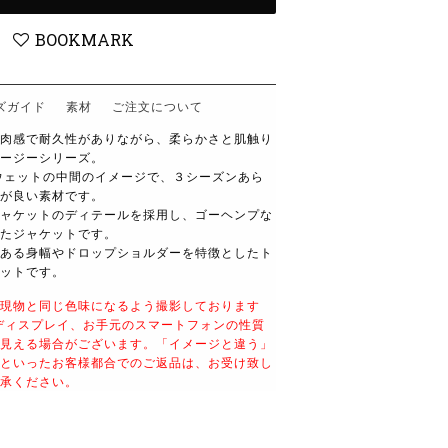
BOOKMARK
ズガイド
素材
ご注文について
肉感で耐久性がありながら、柔らかさと肌触り
ージーシリーズ。
スウェットの中間のイメージで、３シーズンあら
が良い素材です。
ャケットのディテールを採用し、ゴーヘンプな
たジャケットです。
ある身幅やドロップショルダーを特徴としたト
ットです。
現物と同じ色味になるよう撮影しております
ディスプレイ、お手元のスマートフォンの性質
見える場合がございます。
「イメージと違う」
といったお客様都合でのご返品は、お受け致し
承ください。