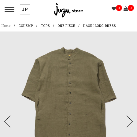
0
0
JP
Home
GOHEMP
TOPS
ONE PIECE
HAORI LONG DRESS