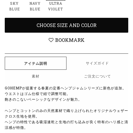
SKY
NAVY
ULTRA
BLUE
BLUE
VIOLET
CHOOSE SIZE AND COLOR
BOOKMARK
サイズガイド
アイテム説明
素材
ご注文について
GOHEMPが提案する春夏の定番ヘンプジャムシリーズに新色が追加。
ウエストはゴム仕様で紐で調整可能。
飽きのこないベーシックなデザインが魅力。
ヘンプとコットンのみの天然素材で織り上げられたオリジナルウェザー
クロス生地を使用。
ヘンプの特性である吸湿速乾と生地の打ち込みが良く特有のハリ感と清
涼感が特徴。