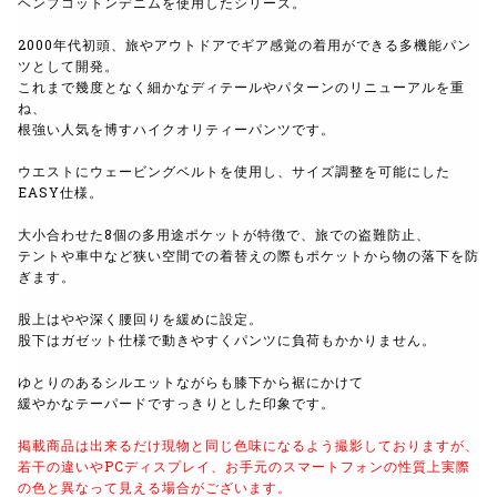
ヘンプコットンデニムを使用したシリーズ。
2000年代初頭、旅やアウトドアでギア感覚の着用ができる多機能パン
ツとして開発。
これまで幾度となく細かなディテールやパターンのリニューアルを重
ね、
根強い人気を博すハイクオリティーパンツです。
ウエストにウェービングベルトを使用し、サイズ調整を可能にした
EASY仕様。
大小合わせた8個の多用途ポケットが特徴で、旅での盗難防止、
テントや車中など狭い空間での着替えの際もポケットから物の落下を防
ぎます。
股上はやや深く腰回りを緩めに設定。
股下はガゼット仕様で動きやすくパンツに負荷もかかりません。
ゆとりのあるシルエットながらも膝下から裾にかけて
緩やかなテーパードですっきりとした印象です。
掲載商品は出来るだけ現物と同じ色味になるよう撮影しておりますが、
若干の違いやPCディスプレイ、お手元のスマートフォンの性質上実際
の色と異なって見える場合がございます。