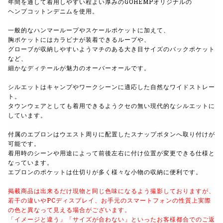
年間を通して着用しやすい程よい厚みのGOHEMPオリジナルの
ヘンプコットンデニムを使用。
一般的なハンマーループやスケールポケットに加えて、
胸ポケットにはカラビナが装着できるループや、
グローブが収納しやすいようマチのある大き目サイズのバックポケット
など、
細かなディテールが魅力のオーバーオールです。
シルエットはキャンプやワークシーンに適応した自然なワイドストレー
ト。
タウンウェアとしても着用できるようクセの無い現代的なシルエットに
しています。
付属のエプロンはウエスト周りに配置したスナップボタンへ取り付けが
可能です。
着用時のシーンや用途によって前後左右に付け位置が変更できる仕様と
なっています。
エプロンのポケットは仕切りが多く様々な小物の収納に便利です。
掲載商品は出来るだけ現物と同じ色味になるよう撮影しておりますが、
若干の違いやPCディスプレイ、お手元のスマートフォンの性質上実際
の色と異なって見える場合がございます。
「イメージと違う」「サイズが合わない」といったお客様都合でのご返