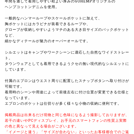
年間を通して着用しやすい程よい厚みのGOHEMPオリジナルの
ヘンプコットンデニムを使用。
一般的なハンマーループやスケールポケットに加えて、
胸ポケットにはカラビナが装着できるループや、
グローブが収納しやすいようマチのある大き目サイズのバックポケット
など、
細かなディテールが魅力のオーバーオールです。
シルエットはキャンプやワークシーンに適応した自然なワイドストレー
ト。
タウンウェアとしても着用できるようクセの無い現代的なシルエットに
しています。
付属のエプロンはウエスト周りに配置したスナップボタンへ取り付けが
可能です。
着用時のシーンや用途によって前後左右に付け位置が変更できる仕様と
なっています。
エプロンのポケットは仕切りが多く様々な小物の収納に便利です。
掲載商品は出来るだけ現物と同じ色味になるよう撮影しておりますが、
若干の違いやPCディスプレイ、お手元のスマートフォンの性質上実際
の色と異なって見える場合がございます。
「イメージと違う」「サイズが合わない」といったお客様都合でのご返